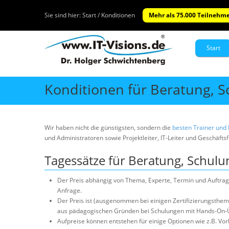
Sie sind hier:
Start / Konditionen
Mehr als 75.000 Teilnehme
Start
Konditionen für Beratung, 
Wir haben nicht die günstigsten, sondern die
besten Trainer und
und Administratoren sowie Projektleiter, IT-Leiter und Geschäfts
Tagessätze für Beratung, Schul
Der Preis abhängig von Thema, Experte, Termin und Auftrags
Anfrage.
Der Preis ist (ausgenommen bei einigen Zertifizierungsthe
aus pädagogischen Gründen bei Schulungen mit Hands-On-
Aufpreise können entstehen für einige Optionen wie z.B. Vo