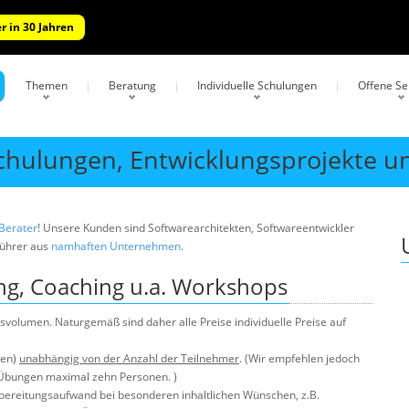
r in 30 Jahren
Themen
Beratung
Individuelle Schulungen
Offene S
Schulungen, Entwicklungsprojekte u
 Berater
! Unsere Kunden sind Softwarearchitekten, Softwareentwickler
führer aus
namhaften Unternehmen
.
ung, Coaching u.a. Workshops
volumen. Naturgemäß sind daher alle Preise individuelle Preise auf
men)
unabhängig von der Anzahl der Teilnehmer
. (Wir empfehlen jedoch
Übungen maximal zehn Personen. )
rbereitungsaufwand bei besonderen inhaltlichen Wünschen, z.B.