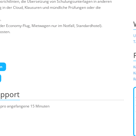
srichtlinien, die Übersetzung von Schulungsunterlagen in anderen
g in der Cloud, Klausuren und mündliche Prüfungen oder die
.
er Economy-Flug, Mietwagen nur im Notfall, Standardhotel).
osten.
U
T
en
K
K
R
upport
ro pro angefangene 15 Minuten