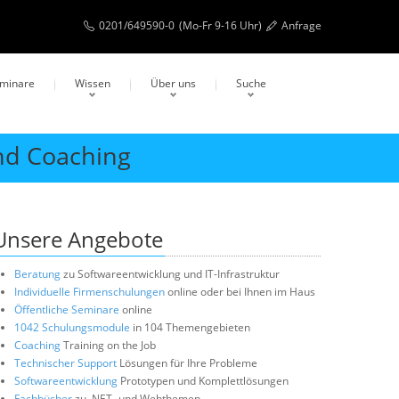
0201/649590-0
(Mo-Fr 9-16 Uhr)
Anfrage
eminare
Wissen
Über uns
Suche
nd Coaching
Unsere Angebote
Beratung
zu Softwareentwicklung und IT-Infrastruktur
Individuelle Firmenschulungen
online oder bei Ihnen im Haus
Öffentliche Seminare
online
1042 Schulungsmodule
in 104 Themengebieten
Coaching
Training on the Job
Technischer Support
Lösungen für Ihre Probleme
Softwareentwicklung
Prototypen und Komplettlösungen
Fachbücher
zu .NET- und Webthemen