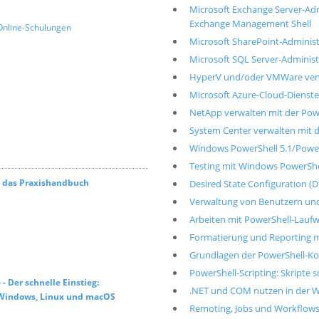
Microsoft Exchange Server-Adm
Exchange Management Shell
Online-Schulungen
Microsoft SharePoint-Adminis
Microsoft SQL Server-Adminis
HyperV und/oder VMWare verw
Microsoft Azure-Cloud-Dienst
NetApp verwalten mit der Pow
System Center verwalten mit 
Windows PowerShell 5.1/PowerS
Testing mit Windows PowerShe
– das Praxishandbuch
Desired State Configuration (D
Verwaltung von Benutzern und 
Arbeiten mit PowerShell-Lauf
Formatierung und Reporting m
Grundlagen der PowerShell-Ko
PowerShell-Scripting: Skripte
 Der schnelle Einstieg:
.NET und COM nutzen in der 
r Windows, Linux und macOS
Remoting, Jobs und Workflows