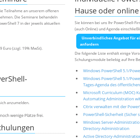
Hause oder online 
 die Teilnahme an unserem offenen
nehmen. Die Seminare behandeln
Sie können bei uns Ihr PowerShell-Fi
werShell 7 in der jeweils aktuellen
(auch Online) und Agenda einschließ
Unverbindliches Angebot für ei
anfordern
9 Euro (zzgl. 19% MwSt).
Die folgende Liste enthält einige Vo
Schulungsmodule beliebig auf Ihre B
Windows PowerShell 5.1/Power
erShell-
Windows PowerShell 5.1/PowerS
Tages-Agenda des öffentlichen
Microsoft Curriculum (MOC) Ku
Automating Administration w
 sich anzumelden.
Citrix verwalten mit der Power
PowerShell-Sicherheit (Sicher 
noch wenige Plätze frei.
Windows Server-Administratio
Schulungen
Directory-Administration
Active Directory-Administrati