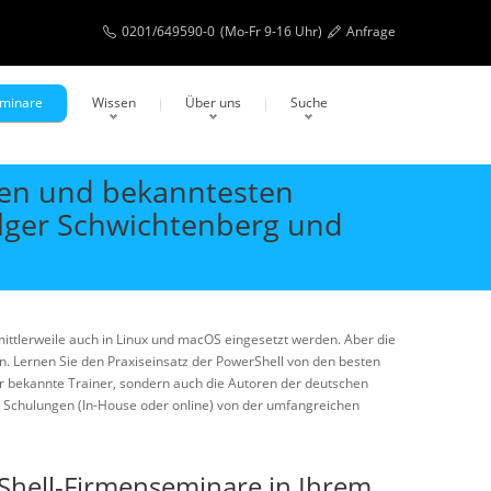
0201/649590-0
(Mo-Fr 9-16 Uhr)
Anfrage
eminare
Wissen
Über uns
Suche
ten und bekanntesten
olger Schwichtenberg und
ittlerweile auch in Linux und macOS eingesetzt werden. Aber die
en. Lernen Sie den Praxiseinsatz der PowerShell von den besten
ur bekannte Trainer, sondern auch die Autoren der deutschen
n Schulungen (In-House oder online) von der umfangreichen
rShell-Firmenseminare in Ihrem