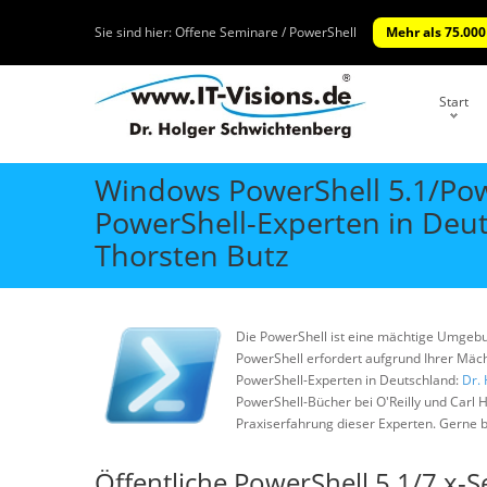
Sie sind hier:
Offene Seminare / PowerShell
Mehr als 75.000
Start
Windows PowerShell 5.1/Pow
PowerShell-Experten in Deut
Thorsten Butz
Die PowerShell ist eine mächtige Umgebu
PowerShell erfordert aufgrund Ihrer Mäch
PowerShell-Experten in Deutschland:
Dr.
PowerShell-Bücher bei O'Reilly und Carl
Praxiserfahrung dieser Experten. Gerne be
Öffentliche PowerShell 5.1/7.x-