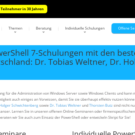
 Teilnehmer in 30 Jahren
Themen
Beratung
Individuelle Schulungen
Offene S
erShell 7-Schulungen mit den bes
schland: Dr. Tobias Weltner, Dr. H
ng für die Administration von Windows Server sowie Windows Clients und kann m
tigkeit auch einiges an Vorwissen, damit Sie sie überhaupt effektiv nutzen könn
 Holger Schwichtenberg
sowie
Dr. Tobias Weltner
und
Thorsten Butz
sind nicht n
 Hanser. Lernen Sie in unseren offenen Online-Seminaren oder firmenspezifische
raten wir Sie auch zum Einsatz der PowerShell oder entwickeln Skript für Sie!
Seminare
Individuelle Powe