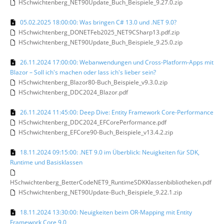
HSchwichtenberg_NET90Update_Buch_Beispiele_9.27.0.zip
05.02.2025 18:00:00: Was bringen C# 13.0 und .NET 9.0?
HSchwichtenberg_DONETFeb2025_NET9CSharp13.pdf.zip
HSchwichtenberg_NET90Update_Buch_Beispiele_9.25.0.zip
26.11.2024 17:00:00: Webanwendungen und Cross-Platform-Apps mit
Blazor – Soll ich's machen oder lass ich's lieber sein?
HSchwichtenberg_Blazor80-Buch_Beispiele_v9.3.0.zip
HSchwichtenberg_DDC2024_Blazor.pdf
26.11.2024 11:45:00: Deep Dive: Entity Framework Core-Performance
HSchwichtenberg_DDC2024_EFCorePerformance.pdf
HSchwichtenberg_EFCore90-Buch_Beispiele_v13.4.2.zip
18.11.2024 09:15:00: .NET 9.0 im Überblick: Neuigkeiten für SDK,
Runtime und Basisklassen
HSchwichtenberg_BetterCodeNET9_RuntimeSDKKlassenbibliotheken.pdf
HSchwichtenberg_NET90Update-Buch_Beispiele_9.22.1.zip
18.11.2024 13:30:00: Neuigkeiten beim OR-Mapping mit Entity
Framework Core 9.0