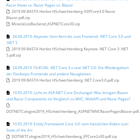
Razor Views vs. Razor Pages vs. Blazor
2019 09 BASTA Herbst HSchwichtenberg ASPCore3.0 Razor
Blazor.pdf.zip
MiracleListBackend_ASPNETCore30.zip
24.09.2019: Keynote: Vom Kern bis zum Frontend: .NET Core 3.0 und
.NET 5
2019 09 BASTA Herbst HSchwichtenberg Keynote .NET Core 3 .NET
5.pdf.zip
24.09.2019 10:45:00: .NET Core 3.x und .NET 5.0: Die Wiedergeburt
der Desktops-Frontends und andere Neuigkeiten
2019 09 BASTA Herbst HSchwichtenberg .NET Core3.0.pdf.zip
10.05.2019: Licht im ASP.NET Core-Dschungel: Was bringen Blazor
und Razor Components im Vergleich zu MVC, WebAPI und Razor Pages?
DOTNETCologne2019_HSchwichtenberg_ASPNETMVCRazorPagesBlazor.pdf.
10.05.2019: Entity Framework Core 3.0: vom hässlichen Küken zum
State of the Art
DOTNETCologne2019_HSchwichtenberg_EFCore2x30.pdf.zip