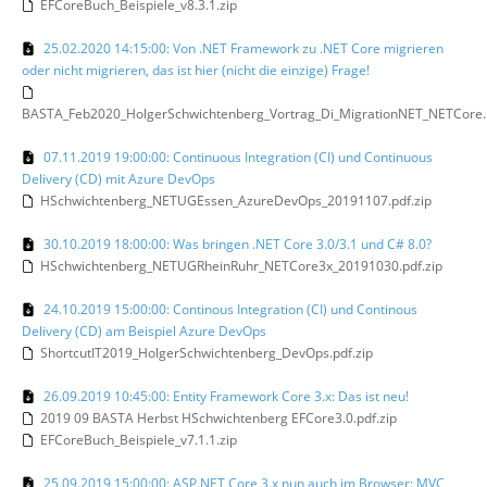
EFCoreBuch_Beispiele_v8.3.1.zip
25.02.2020 14:15:00: Von .NET Framework zu .NET Core migrieren
oder nicht migrieren, das ist hier (nicht die einzige) Frage!
BASTA_Feb2020_HolgerSchwichtenberg_Vortrag_Di_MigrationNET_NETCore.p
07.11.2019 19:00:00: Continuous Integration (CI) und Continuous
Delivery (CD) mit Azure DevOps
HSchwichtenberg_NETUGEssen_AzureDevOps_20191107.pdf.zip
30.10.2019 18:00:00: Was bringen .NET Core 3.0/3.1 und C# 8.0?
HSchwichtenberg_NETUGRheinRuhr_NETCore3x_20191030.pdf.zip
24.10.2019 15:00:00: Continous Integration (CI) und Continous
Delivery (CD) am Beispiel Azure DevOps
ShortcutIT2019_HolgerSchwichtenberg_DevOps.pdf.zip
26.09.2019 10:45:00: Entity Framework Core 3.x: Das ist neu!
2019 09 BASTA Herbst HSchwichtenberg EFCore3.0.pdf.zip
EFCoreBuch_Beispiele_v7.1.1.zip
25.09.2019 15:00:00: ASP.NET Core 3.x nun auch im Browser: MVC