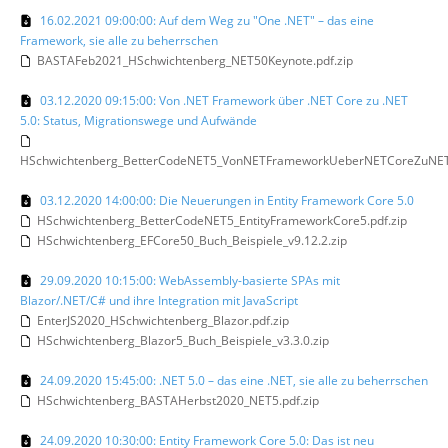
16.02.2021 09:00:00: Auf dem Weg zu "One .NET" – das eine
Framework, sie alle zu beherrschen
BASTAFeb2021_HSchwichtenberg_NET50Keynote.pdf.zip
03.12.2020 09:15:00: Von .NET Framework über .NET Core zu .NET
5.0: Status, Migrationswege und Aufwände
HSchwichtenberg_BetterCodeNET5_VonNETFrameworkUeberNETCoreZuNET5
03.12.2020 14:00:00: Die Neuerungen in Entity Framework Core 5.0
HSchwichtenberg_BetterCodeNET5_EntityFrameworkCore5.pdf.zip
HSchwichtenberg_EFCore50_Buch_Beispiele_v9.12.2.zip
29.09.2020 10:15:00: WebAssembly-basierte SPAs mit
Blazor/.NET/C# und ihre Integration mit JavaScript
EnterJS2020_HSchwichtenberg_Blazor.pdf.zip
HSchwichtenberg_Blazor5_Buch_Beispiele_v3.3.0.zip
24.09.2020 15:45:00: .NET 5.0 – das eine .NET, sie alle zu beherrschen
HSchwichtenberg_BASTAHerbst2020_NET5.pdf.zip
24.09.2020 10:30:00: Entity Framework Core 5.0: Das ist neu