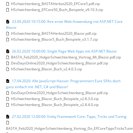
HSchwichtenberg_BASTAHerbst2020_EFCore5.pdf.zip
HSchwichtenberg_EFCore50_Buch_Beispiele_v9.10.3.zip
23.09.2020 10:15:00: Ihre erste Web-Anwendung mit ASP.NET Core
Blazor
HSchwichtenberg_BASTAHerbst2020_Blazor.pdf.zip
HSchwichtenberg_Blazor5_Buch_Beispiele_v3.1.7.zip
26.02.2020 10:00:00: Single Page Web Apps mit ASP.NET Blazor
BASTA_Feb2020_HolgerSchwichtenberg_Vortrag_Mi_Blazor.pdf.zip
DevDaysOnline2020_HolgerSchwichtenberg_Blazor.pdf.zip
HSchwichtenberg_Blazor_Buch_v2.4.0.3.zip
17.04.2020: Alle JavaScript-Hasser: Programmiert Eure SPAs doch
ganz einfach mit .NET, C# und Blazor!
DevDaysOnline2020_HolgerSchwichtenberg_Blazor.pdf.zip
HSchwichtenberg_Blazor_Buch_Beispiele_v2.8.3.0.zip
HSchwichtenberg_Blazor_Buch_Beispiele_v2.8.4.0.zip
27.02.2020 12:00:00: Entity Framework Core: Tipps, Tricks und Tuning
BASTA_Feb2020_HolgerSchwichtenberg_Vortrag_Do_EFCoreTippsTricksTuning