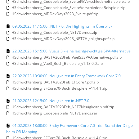
HSchwichtenberg_Codebeispiele_SvelteKitVerschiedeneBeispiele.zip
HSchwichtenberg_Codebeispiele_SvelteVerschiedeneBeispiele.zip
HSchwichtenberg_MDDevDays2023_Svelte.pdf.zip
09.05.2023 11:15:00: .NET 7.0: Die Highlights im Überblick
HSchwichtenberg_Codebeispiele_NET7Demos.zip
HSchwichtenberg_MDDevDays2023_NET7Highlights.pdf.zip
22.02.2023 15:15:00: Vue.js 3 – eine leichtgewichtige SPA-Alternative
HSchwichtenberg_BASTA2023Feb_VueJS3SPAAlternative.pdf.zip
HSchwichtenberg_Vue3_Buch_Beispiele_v1.13.0.0.zip
22.02.2023 10:30:00: Neuigkeiten in Entity Framework Core 7.0
HSchwichtenberg_BASTA2023Feb_EFCore7.pdf.zip
HSchwichtenberg_EFCore70-Buch_Beispiele_v11.4.1.zip
21.02.2023 12:15:00: Neuigkeiten in .NET 7.0
HSchwichtenberg_BASTA2023Feb_NET7Neuigkeiten.pdf.zip
HSchwichtenberg_Codebeispiele_NET7Demos.rar
01.02.2023 18:00:00: Entity Framework Core 7.0 - der Stand der Dinge
beim OR-Mapping
HSchwichtenberg_EFCore70-Buch_Beispiele_v11.4.0.zip