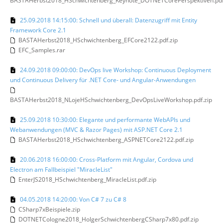
BASTAHerbst2018_HSchwichtenberg_Keynote_DOTNETCorePerspektiven.pdf
25.09.2018 14:15:00: Schnell und überall: Datenzugriff mit Entity
Framework Core 2.1
BASTAHerbst2018_HSchwichtenberg_EFCore2122.pdf.zip
EFC_Samples.rar
24.09.2018 09:00:00: DevOps live Workshop: Continuous Deployment
und Continuous Delivery für .NET Core- und Angular-Anwendungen
BASTAHerbst2018_NLojeHSchwichtenberg_DevOpsLiveWorkshop.pdf.zip
25.09.2018 10:30:00: Elegante und performante WebAPIs und
Webanwendungen (MVC & Razor Pages) mit ASP.NET Core 2.1
BASTAHerbst2018_HSchwichtenberg_ASPNETCore2122.pdf.zip
20.06.2018 16:00:00: Cross-Platform mit Angular, Cordova und
Electron am Fallbeispiel "MiracleList"
EnterJS2018_HSchwichtenberg_MiracleList.pdf.zip
04.05.2018 14:20:00: Von C# 7 zu C# 8
CSharp7xBeispiele.zip
DOTNETCologne2018_HolgerSchwichtenbergCSharp7x80.pdf.zip