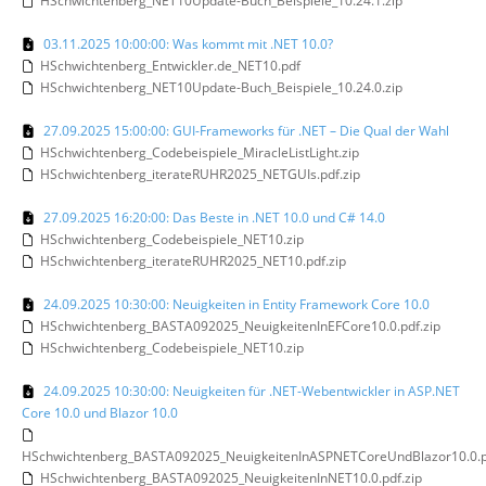
HSchwichtenberg_NET10Update-Buch_Beispiele_10.24.1.zip
03.11.2025 10:00:00: Was kommt mit .NET 10.0?
HSchwichtenberg_Entwickler.de_NET10.pdf
HSchwichtenberg_NET10Update-Buch_Beispiele_10.24.0.zip
27.09.2025 15:00:00: GUI-Frameworks für .NET – Die Qual der Wahl
HSchwichtenberg_Codebeispiele_MiracleListLight.zip
HSchwichtenberg_iterateRUHR2025_NETGUIs.pdf.zip
27.09.2025 16:20:00: Das Beste in .NET 10.0 und C# 14.0
HSchwichtenberg_Codebeispiele_NET10.zip
HSchwichtenberg_iterateRUHR2025_NET10.pdf.zip
24.09.2025 10:30:00: Neuigkeiten in Entity Framework Core 10.0
HSchwichtenberg_BASTA092025_NeuigkeitenInEFCore10.0.pdf.zip
HSchwichtenberg_Codebeispiele_NET10.zip
24.09.2025 10:30:00: Neuigkeiten für .NET-Webentwickler in ASP.NET
Core 10.0 und Blazor 10.0
HSchwichtenberg_BASTA092025_NeuigkeitenInASPNETCoreUndBlazor10.0.p
HSchwichtenberg_BASTA092025_NeuigkeitenInNET10.0.pdf.zip