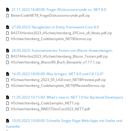
21.11.2023 16:00:00: Frage-/Diskussionsrunde zu .NET 8.0
BetterCodeNET8_FrageDiskussionsrunde.pdf.zip
27.09.2023: Neuigkeiten in Entity Framework Core 8.0
BASTAHerbst2023_HSchwichtenberg_EFCore_v8_News.pdf.zip
HSchwichtenberg_Codebeispiele_NET8Demos.zip
28.09.2023: Automatisiertes Testen von Blazor-Anwendungen
BASTAHerbst2023_HSchwichtenberg_Blazor_Testen.pdf.zip
HSchwichtenberg_Blazor80_Buch_Beispiele_v7.17.1.zip
16.05.2023 18:00:00: Was bringen .NET 8.0 und C# 12.0?
HSchwichtenberg_2023_05_UGEssen_NET8Preview.pdf.zip
HSchwichtenberg_Codebeispiele_NET8PReviewDemos.zip
11.05.2023 10:15:00: What's new in .NET 7.0 for Backend Developers
HSchwichtenberg_CodeSamples_NET7.zip
HSchwichtenberg_RWESTDevCon2023_NET7.pdf
10.05.2023 10:00:00: Schnelle Single-Page-Web-Apps mit Svelte und
SvelteKit