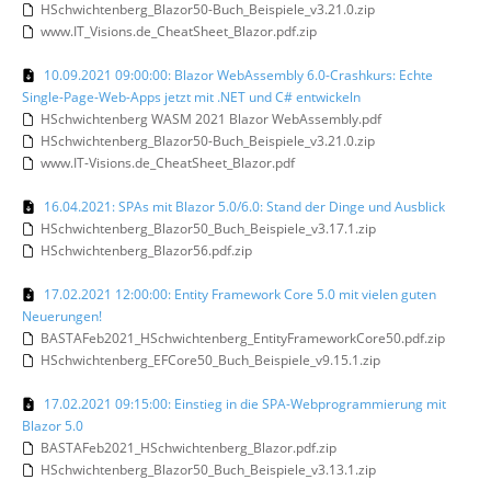
HSchwichtenberg_Blazor50-Buch_Beispiele_v3.21.0.zip
www.IT_Visions.de_CheatSheet_Blazor.pdf.zip
10.09.2021 09:00:00: Blazor WebAssembly 6.0-Crashkurs: Echte
Single-Page-Web-Apps jetzt mit .NET und C# entwickeln
HSchwichtenberg WASM 2021 Blazor WebAssembly.pdf
HSchwichtenberg_Blazor50-Buch_Beispiele_v3.21.0.zip
www.IT-Visions.de_CheatSheet_Blazor.pdf
16.04.2021: SPAs mit Blazor 5.0/6.0: Stand der Dinge und Ausblick
HSchwichtenberg_Blazor50_Buch_Beispiele_v3.17.1.zip
HSchwichtenberg_Blazor56.pdf.zip
17.02.2021 12:00:00: Entity Framework Core 5.0 mit vielen guten
Neuerungen!
BASTAFeb2021_HSchwichtenberg_EntityFrameworkCore50.pdf.zip
HSchwichtenberg_EFCore50_Buch_Beispiele_v9.15.1.zip
17.02.2021 09:15:00: Einstieg in die SPA-Webprogrammierung mit
Blazor 5.0
BASTAFeb2021_HSchwichtenberg_Blazor.pdf.zip
HSchwichtenberg_Blazor50_Buch_Beispiele_v3.13.1.zip