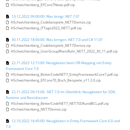
HSchwichtenberg_EFCore7News.pdf.zip
13.12.2022 09:00:00: Was bringt .NET 7.0?
HSchwichtenberg_Codebeispiele_NET7Demos.zip
HSchwichtenberg_ITTage2022_NET7.pdf.zip
30.11.2022 18:00:00: Was bringen .NET 7.0 und C# 11.0?
HSchwichtenberg_Codebeispiele_NET7Demos.zip
HSchwichtenberg_UserGroupRheinRuhr_NET7_2022_30_11.pdf.zip
22.11.2022 12:15:00: Neuigkeiten beim OR-Mapping mit Entity
Framework Core 7.0
HSchwichtenberg_BetterCodeNET7_EntityFrameworkCore7.pdf.zip
HSchwichtenberg_EFCore70_Buch_Beispiele_v11.2.0.zip
22.11.2022 09:15:00: .NET 7.0 im Überblick: Neuigkeiten für SDK,
Runtime und Basisklassen
HSchwichtenberg_BetterCodeNET7_NET7SDKundBCL.pdf.zip
HSchwichtenberg_NET7Demos.zip
12.10.2022 16:45:00: Neuigkeiten in Entity Framework Core 6.0 und
7.0