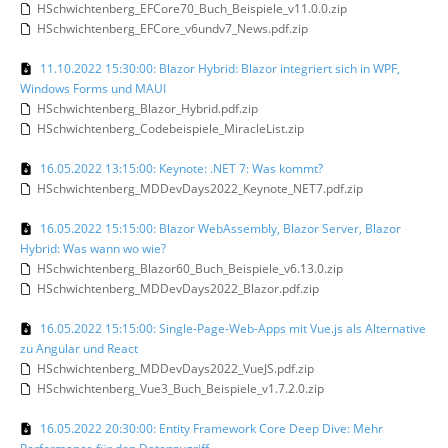
HSchwichtenberg_EFCore70_Buch_Beispiele_v11.0.0.zip
HSchwichtenberg_EFCore_v6undv7_News.pdf.zip
11.10.2022 15:30:00: Blazor Hybrid: Blazor integriert sich in WPF,
Windows Forms und MAUI
HSchwichtenberg_Blazor_Hybrid.pdf.zip
HSchwichtenberg_Codebeispiele_MiracleList.zip
16.05.2022 13:15:00: Keynote: .NET 7: Was kommt?
HSchwichtenberg_MDDevDays2022_Keynote_NET7.pdf.zip
16.05.2022 15:15:00: Blazor WebAssembly, Blazor Server, Blazor
Hybrid: Was wann wo wie?
HSchwichtenberg_Blazor60_Buch_Beispiele_v6.13.0.zip
HSchwichtenberg_MDDevDays2022_Blazor.pdf.zip
16.05.2022 15:15:00: Single-Page-Web-Apps mit Vue.js als Alternative
zu Angular und React
HSchwichtenberg_MDDevDays2022_VueJS.pdf.zip
HSchwichtenberg_Vue3_Buch_Beispiele_v1.7.2.0.zip
16.05.2022 20:30:00: Entity Framework Core Deep Dive: Mehr