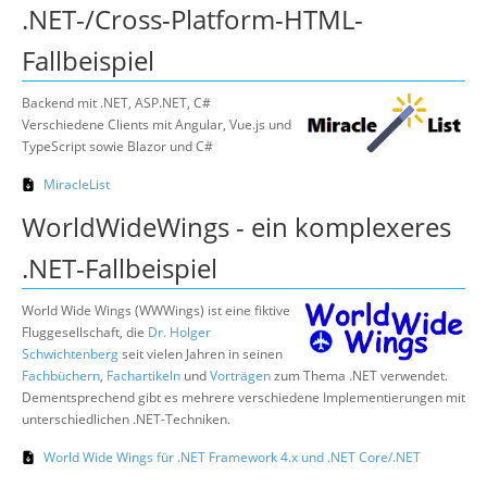
.NET-/Cross-Platform-HTML-
Über uns
Fallbeispiel
Suche
Backend mit .NET, ASP.NET, C#
Verschiedene Clients mit Angular, Vue.js und
TypeScript sowie Blazor und C#
MiracleList
WorldWideWings - ein komplexeres
.NET-Fallbeispiel
World Wide Wings (WWWings) ist eine fiktive
Fluggesellschaft, die
Dr. Holger
Schwichtenberg
seit vielen Jahren in seinen
Fachbüchern
,
Fachartikeln
und
Vorträgen
zum Thema .NET verwendet.
Dementsprechend gibt es mehrere verschiedene Implementierungen mit
unterschiedlichen .NET-Techniken.
World Wide Wings für .NET Framework 4.x und .NET Core/.NET