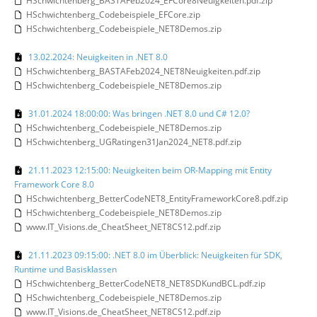
HSchwichtenberg_BASTAFeb2024_EFCore8Neuigkeiten.pdf.zip
HSchwichtenberg_Codebeispiele_EFCore.zip
HSchwichtenberg_Codebeispiele_NET8Demos.zip
13.02.2024: Neuigkeiten in .NET 8.0
HSchwichtenberg_BASTAFeb2024_NET8Neuigkeiten.pdf.zip
HSchwichtenberg_Codebeispiele_NET8Demos.zip
31.01.2024 18:00:00: Was bringen .NET 8.0 und C# 12.0?
HSchwichtenberg_Codebeispiele_NET8Demos.zip
HSchwichtenberg_UGRatingen31Jan2024_NET8.pdf.zip
21.11.2023 12:15:00: Neuigkeiten beim OR-Mapping mit Entity
Framework Core 8.0
HSchwichtenberg_BetterCodeNET8_EntityFrameworkCore8.pdf.zip
HSchwichtenberg_Codebeispiele_NET8Demos.zip
www.IT_Visions.de_CheatSheet_NET8CS12.pdf.zip
21.11.2023 09:15:00: .NET 8.0 im Überblick: Neuigkeiten für SDK,
Runtime und Basisklassen
HSchwichtenberg_BetterCodeNET8_NET8SDKundBCL.pdf.zip
HSchwichtenberg_Codebeispiele_NET8Demos.zip
www.IT_Visions.de_CheatSheet_NET8CS12.pdf.zip