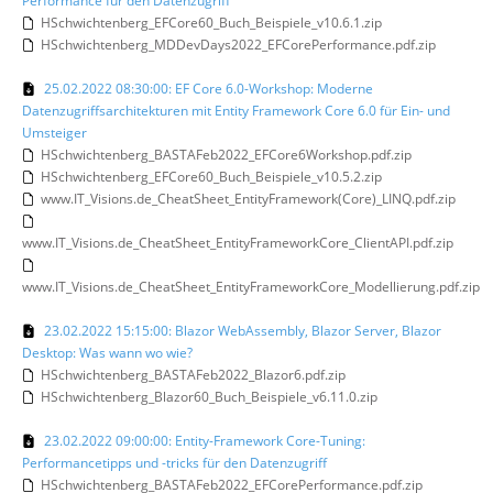
Performance für den Datenzugriff
HSchwichtenberg_EFCore60_Buch_Beispiele_v10.6.1.zip
HSchwichtenberg_MDDevDays2022_EFCorePerformance.pdf.zip
25.02.2022 08:30:00: EF Core 6.0-Workshop: Moderne
Datenzugriffsarchitekturen mit Entity Framework Core 6.0 für Ein- und
Umsteiger
HSchwichtenberg_BASTAFeb2022_EFCore6Workshop.pdf.zip
HSchwichtenberg_EFCore60_Buch_Beispiele_v10.5.2.zip
www.IT_Visions.de_CheatSheet_EntityFramework(Core)_LINQ.pdf.zip
www.IT_Visions.de_CheatSheet_EntityFrameworkCore_ClientAPI.pdf.zip
www.IT_Visions.de_CheatSheet_EntityFrameworkCore_Modellierung.pdf.zip
23.02.2022 15:15:00: Blazor WebAssembly, Blazor Server, Blazor
Desktop: Was wann wo wie?
HSchwichtenberg_BASTAFeb2022_Blazor6.pdf.zip
HSchwichtenberg_Blazor60_Buch_Beispiele_v6.11.0.zip
23.02.2022 09:00:00: Entity-Framework Core-Tuning:
Performancetipps und -tricks für den Datenzugriff
HSchwichtenberg_BASTAFeb2022_EFCorePerformance.pdf.zip