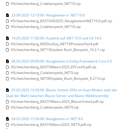
HSchwichtenberg_Codebeispiele_NET10.zip
23.09.2025 12:15:00: Neuigkeiten in .NET 10.0
HSchwichtenberg_BASTA092025_NeuigkeitenInNET10.0.pdf.zip
HSchwichtenberg_Codebeispiele_NET10.zip
14.05.2025 17:00:00: Ausblick auf .NET 10.0 und C# 14.0
HSchwichtenberg_MDDevDay_NET10Preview1bis4.pdf
HSchwichtenberg_NET10Update-Buch_Beispiele_10.2.1.zip
06.03.2025 09:00:00: Neuigkeiten in Entity Framework Core 9.0
HSchwichtenberg_BASTAMaerz2025_EFCore9.pdf.zip
HSchwichtenberg_Codebeispiele_NET9.zip
HSchwichtenberg_NET90Update_Buch_Beispiele_9.27.0.zip
05.03.2025 10:30:00: Blazor United: SPAs im Auto-Modus statt der
Qual der Wahl zwischen Blazor Server und Blazor WebAssembly
HSchwichtenberg_BASTAMaerz2025_BlazorUnited.pdf.zip
HSchwichtenberg_Codebeispiele_NET9.zip
04.03.2025 15:30:00: Neuigkeiten in .NET 9.0
HSchwichtenberg_BASTAMaerz2025_NET9.pdf.zip