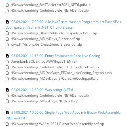
HSchwichtenberg_BASTAHerbst2021_NET6.pdf.zip
HSchwichtenberg_Codebeispiele_NET6Demos.zip
02.09.2021 17:00:00: Alle JavaScript-Hasser: Programmiert Eure SPAs
doch ganz einfach mit .NET, C# und Blazor!
HSchwichtenberg_Blazor50-Buch_Beispiele_v3.21.0.zip
HSchwichtenberg_MDevDays_Blazor.pdf.zip
www.IT_Visions.de_CheatSheet_Blazor.pdf.zip
03.09.2021 11:15:00: Entity Framework Core Live Coding
Datenbank SQL Skript WWWingsV1_EN.rar
HSchwichtenberg_Codebeispiele_EFC_Grundstruktur.zip
HSchwichtenberg_MDDevDays_EFCore_LiveCoding_Ergebnis.zip
HSchwichtenberg_MDevDays_EFCoreLiveCoding.pdf.zip
02.09.2021 12:30:00: Was bringt .NET 6
HSchwichtenberg_Codebeispiele_NET6Demos.zip
HSchwichtenberg_MDevDays_NET6.pdf.zip
31.08.2021 10:00:00: Single Page Web Apps mit Blazor WebAssembly,
.NET und C#
HSchwichtenberg WASM 2021 Blazor WebAssembly.pdf.zip