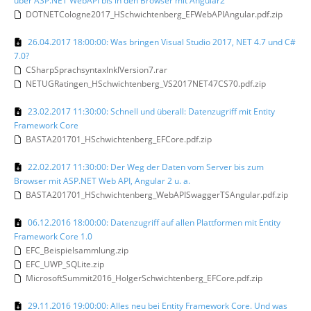
über ASP.NET WebAPI bis in den Browser mit Angular2
DOTNETCologne2017_HSchwichtenberg_EFWebAPIAngular.pdf.zip
26.04.2017 18:00:00: Was bringen Visual Studio 2017, NET 4.7 und C#
7.0?
CSharpSprachsyntaxInklVersion7.rar
NETUGRatingen_HSchwichtenberg_VS2017NET47CS70.pdf.zip
23.02.2017 11:30:00: Schnell und überall: Datenzugriff mit Entity
Framework Core
BASTA201701_HSchwichtenberg_EFCore.pdf.zip
22.02.2017 11:30:00: Der Weg der Daten vom Server bis zum
Browser mit ASP.NET Web API, Angular 2 u. a.
BASTA201701_HSchwichtenberg_WebAPISwaggerTSAngular.pdf.zip
06.12.2016 18:00:00: Datenzugriff auf allen Plattformen mit Entity
Framework Core 1.0
EFC_Beispielsammlung.zip
EFC_UWP_SQLite.zip
MicrosoftSummit2016_HolgerSchwichtenberg_EFCore.pdf.zip
29.11.2016 19:00:00: Alles neu bei Entity Framework Core. Und was