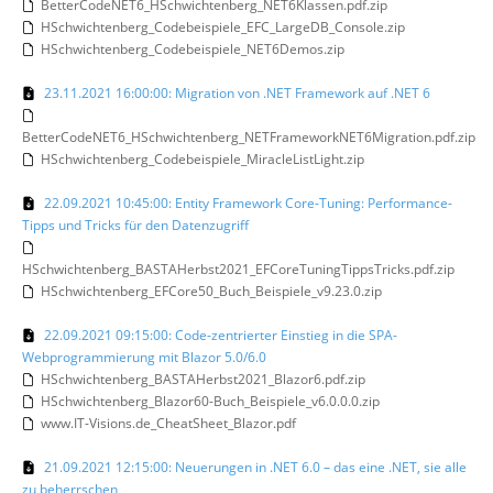
BetterCodeNET6_HSchwichtenberg_NET6Klassen.pdf.zip
HSchwichtenberg_Codebeispiele_EFC_LargeDB_Console.zip
HSchwichtenberg_Codebeispiele_NET6Demos.zip
23.11.2021 16:00:00: Migration von .NET Framework auf .NET 6
BetterCodeNET6_HSchwichtenberg_NETFrameworkNET6Migration.pdf.zip
HSchwichtenberg_Codebeispiele_MiracleListLight.zip
22.09.2021 10:45:00: Entity Framework Core-Tuning: Performance-
Tipps und Tricks für den Datenzugriff
HSchwichtenberg_BASTAHerbst2021_EFCoreTuningTippsTricks.pdf.zip
HSchwichtenberg_EFCore50_Buch_Beispiele_v9.23.0.zip
22.09.2021 09:15:00: Code-zentrierter Einstieg in die SPA-
Webprogrammierung mit Blazor 5.0/6.0
HSchwichtenberg_BASTAHerbst2021_Blazor6.pdf.zip
HSchwichtenberg_Blazor60-Buch_Beispiele_v6.0.0.0.zip
www.IT-Visions.de_CheatSheet_Blazor.pdf
21.09.2021 12:15:00: Neuerungen in .NET 6.0 – das eine .NET, sie alle
zu beherrschen