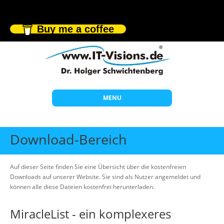
Buy me a coffee
MENU
Start
Download-Bereich
Themen
Beratung
Auf dieser Seite finden Sie eine Übersicht über die kostenfreien
Downloads auf unserer Website. Sie sind als Nutzer angemeldet und
Individuelle Schulungen
können alle diese Dateien kostenfrei herunterladen.
Offene Seminare
MiracleList - ein komplexeres
Wissen