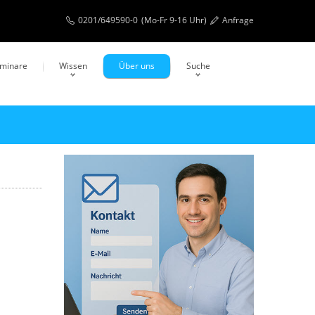
0201/649590-0
(Mo-Fr 9-16 Uhr)
Anfrage
eminare
Wissen
Über uns
Suche