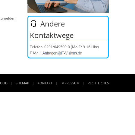
nzumelden
Andere
Kontaktwege
Telefon:
0201/649590-0
(Mo-Fr 9-16 Uhr)
E-Mail:
LOUD
SITEMAP
KONTAKT
IMPRESSUM
RECHTLICHES