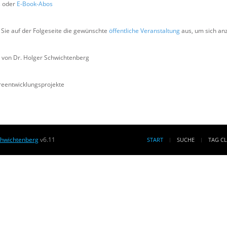
s
oder
E-Book-Abos
Sie auf der Folgeseite die gewünschte
öffentliche Veranstaltung
aus, um sich a
 von Dr. Holger Schwichtenberg
areentwicklungsprojekte
chwichtenberg
v6.11
START
SUCHE
TAG C