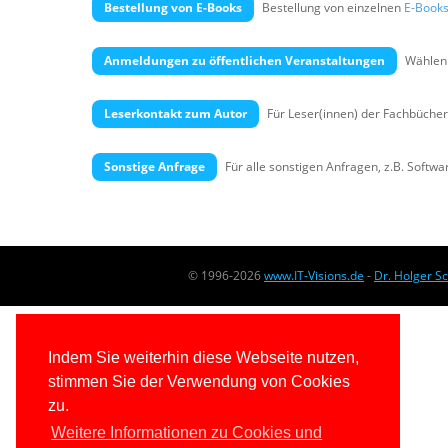
Bestellung von E-Books
Bestellung von einzelnen
E-Book
Anmeldungen zu öffentlichen Veranstaltungen
Wählen 
Leserkontakt zum Autor
Für Leser(innen) der Fachbücher
Sonstige Anfrage
Für alle sonstigen Anfragen, z.B. Softw
© 1996-2026
www.IT-Visions.de
-
Dr. Holger S
Indem Sie weiterhin diese Webseite nutzen,
stimmen Sie der Verwendung von Cookies
zu.
Weitere Informationen zu Cookies und