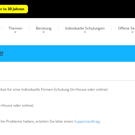
r in 30 Jahren
Themen
Beratung
Individuelle Schulungen
Offene S
e
ot für eine individuelle Firmen-Schulung (In-House oder online)
In-House oder online)
che Probleme haben, erteilen Sie bitte einen
Supportauftrag
.