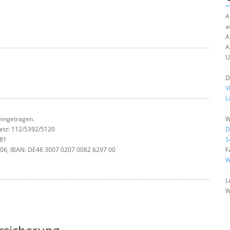
A
a
A
A
U
D
V
L
 eingetragen.
W
tz: 112/5392/5120
D
081
S
06, IBAN: DE46 3007 0207 0082 6297 00
F
W
L
W