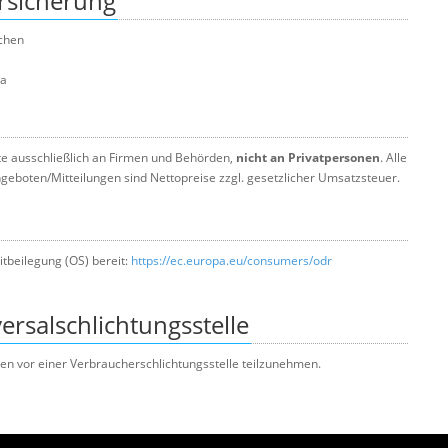
rsicherung
nchen
da
te ausschließlich an Firmen und Behörden,
nicht an Privatpersonen
. Alle
geboten/Mitteilungen sind Nettopreise zzgl. gesetzlicher Umsatzsteuer.
itbeilegung (OS) bereit:
https://ec.europa.eu/consumers/odr
rsal­schlichtungs­stelle
hren vor einer Verbraucherschlichtungsstelle teilzunehmen.