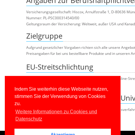
Angaben zur Berufshaftpflichtve
Versicherungsgesellschaft: Hiscox, Arnulfstraße 1, D-80636 Mü
Nummer: PL-PSC000314540/00
Geltungsraum der Versicherung: Weltweit, außer USA und Kana
Zielgruppe
Aufgrund gesetzlicher Vorgaben richten sich alle unsere Angebo
Preisangaben für bei uns bestellbare Produkte und in unseren An
EU-Streitschlichtung
Die Europäische Kommission stellt eine Plattform zur Online-Stre
Unsere E-Mail-Adresse finden Sie oben im Impressum.
Indem Sie weiterhin diese Webseite nutzen,
Verbraucher­streit­beilegung/Unive
stimmen Sie der Verwendung von Cookies
zu.
Wir sind nicht bereit oder verpflichtet, an Streitbeilegungsverfa
Weitere Informationen zu Cookies und
Datenschutz
Akzeptieren