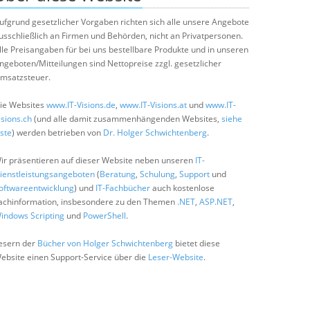
ufgrund gesetzlicher Vorgaben richten sich alle unsere Angebote
usschließlich an Firmen und Behörden, nicht an Privatpersonen.
lle Preisangaben für bei uns bestellbare Produkte und in unseren
ngeboten/Mitteilungen sind Nettopreise zzgl. gesetzlicher
msatzsteuer.
ie Websites
www.IT-Visions.de
,
www.IT-Visions.at
und
www.IT-
isions.ch
(und alle damit zusammenhängenden Websites,
siehe
iste
) werden betrieben von
Dr. Holger Schwichtenberg
.
ir präsentieren auf dieser Website neben unseren
IT-
ienstleistungsangeboten
(
Beratung
,
Schulung
,
Support
und
oftwareentwicklung
) und
IT-Fachbücher
auch kostenlose
achinformation, insbesondere zu den Themen
.NET
,
ASP.NET
,
indows Scripting
und
PowerShell
.
esern der
Bücher von Holger Schwichtenberg
bietet diese
ebsite einen Support-Service über die
Leser-Website
.