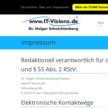
Sie sind hier:
Über uns / Impressum
Mehr als 75.000 Teilne
Start
Impressum
Redaktionell verantwortlich für
und § 55 Abs. 2 RStV:
Dr. Holger Schwichtenberg (Inhaber)
www.IT-Visions.de
Fahrenberg 40b
D-45257 Essen / Ruhrgebiet (Deutschland)
Elektronische Kontaktwege