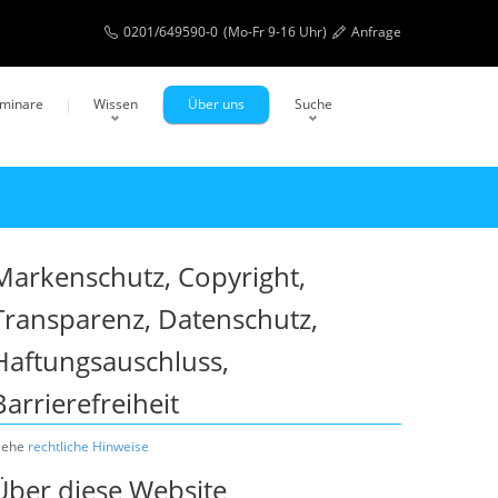
0201/649590-0
(Mo-Fr 9-16 Uhr)
Anfrage
eminare
Wissen
Über uns
Suche
Markenschutz, Copyright,
Transparenz, Datenschutz,
Haftungsauschluss,
Barrierefreiheit
iehe
rechtliche Hinweise
Über diese Website