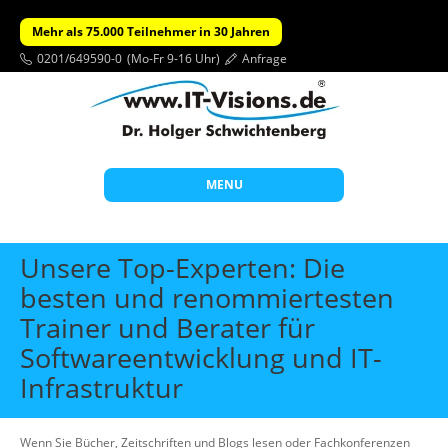
Mehr als 75.000 Teilnehmer in 30 Jahren
0201/649590-0
(Mo-Fr 9-16 Uhr)
Anfrage
MENU
Start
Unsere Top-Experten: Die
Themen
besten und renommiertesten
Trainer und Berater für
Beratung
Softwareentwicklung und IT-
Individuelle Schulungen
Infrastruktur
Offene Seminare
Wissen
Wenn Sie Bücher, Zeitschriften und Blogs lesen oder Fachkonferenzen