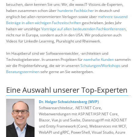
Über uns
besuchen, dann kennen Sie uns: Wir, die www.IT-Visions.de-Experten,
haben zusammen schon über
hunderte Fachbücher
in deutsch und
Suche
englisch bei allen renommierten Verlagen sowie über
mehrere tausend
Beiträge in allen wichtigen Fachzeitschriften
geschrieben. Jedes Jahr
halten wir unzählige
Vorträge auf allen bedeutenden Fachkonferenzen
,
nicht nur in Europa, sondern auch in den USA. Wir produzieren auch
Videos für LinkedIn Learning, Pluralsight und Rheinwerk.
Im Hauptberuf sind wir Softwareentwickler, -architekten und
Technologieberater. In unseren Projekten für
namhafte Kunden
sammeln
wir die Projekterfahrung, die wir in unseren
Schulungen/Workshops
und
Beratungsterminen
sehr gerne an Sie weitergeben.
Eine Auswahl unserer Top-Experten
Dr. Holger Schwichtenberg (MVP)
Softwarearchitektur, .NET/.NET Core,
Webanwendungen mit ASP.NET/ASP.NET Core,
Blazor, Vue.js und Svelte, Datenzugriff mit ADO.NET
und Entity Framework (Core), Webservices mit WCF,
WebAPI und gRPC, PowerShell, Visual Studio, Azure