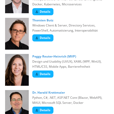
Docker, Kubernetes, Microservices
Details
Thorsten Butz
Windows Client & Server, Directory Services,
PowerShell, Automatisierung, Interoperabilität
Details
Peggy Reuter-Heinrich (MVP)
Design und Usability (UI/UX), XAML (WPF, WinUI),
HTML/CSS, Mobile Apps, Barrierefreiheit
Details
Dr. Harald Krottmaier
Python, C#, .NET, ASP.NET Core (Blazor, WebAPI),
MAUI, Microsoft SQL Server, Docker
Details