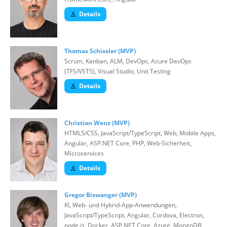
Details
Thomas Schissler (MVP)
Scrum, Kanban, ALM, DevOps, Azure DevOps
(TFS/VSTS), Visual Studio, Unit Testing
Details
Christian Wenz (MVP)
HTML5/CSS, JavaScript/TypeScript, Web, Mobile Apps,
Angular, ASP.NET Core, PHP, Web-Sicherheit,
Microservices
Details
Gregor Biswanger (MVP)
KI, Web- und Hybrid-App-Anwendungen,
JavaScript/TypeScript, Angular, Cordova, Electron,
node.js, Docker, ASP.NET Core, Azure, MongoDB,