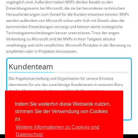
zugänglich sind. Außerdem haben MVPs direkte Kanäle zu den
Entwicklungsteams bei Microsoft, die sie bei besonderen technischen
Herausforderungen zum Vorteil für die Kunden einsetzen können. MVPs
werden außerdem von Microsoft schon sehr früh mit Details über die
kommenden Entwicklungen versorgt und können damit strategische
Technologieentscheidungen besser unterstützen. Trotz der engen
Verbindung zu Microsoft sind die MVPs in Ihrer Tätigkeit absolut
unabhängig und nicht verpflichtet, Microsoft-Produkte in der Beratung zu
empfehlen oder in Projekten einzusetzen.
Kundenteam
Die Angebotserstellung und Organisation für unsere Einsätze
übernimmt für uns das zuverlässige Kundenteam in unserem Büro,
das Sie Montags bis Freitags von 9 bis 16 Uhr erreichen:
Telefon: 0201/649590-0
E-Mail:
Indem Sie weiterhin diese Webseite nutzen,
stimmen Sie der Verwendung von Cookies
Kundenteammitglieder
zu.
Weitere Informationen zu Cookies und
Datenschutz