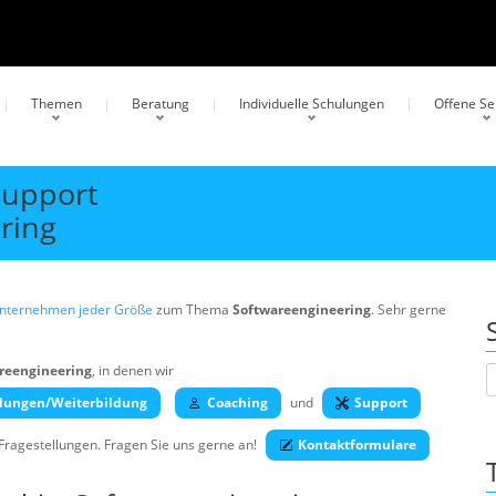
Themen
Beratung
Individuelle Schulungen
Offene S
Support
ring
Unternehmen jeder Größe
zum Thema
Softwareengineering
. Sehr gerne
reengineering
, in denen wir
lungen/Weiterbildung
Coaching
und
Support
 Fragestellungen. Fragen Sie uns gerne an!
Kontaktformulare