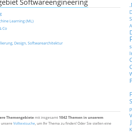
biet Softwareengineering
D
g
S
Machine Learning (ML)
A
& Co
ierung, Design, Softwarearchitektur
s
I
p
tere Themengebiete
mit insgesamt
1042 Themen in unserem
 unsere
Volltextsuche
, um Ihr Thema zu finden! Oder Sie stellen eine
K