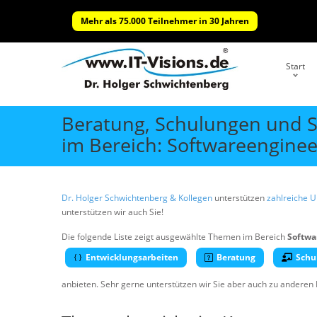
Mehr als 75.000 Teilnehmer in 30 Jahren
Start
Beratung, Schulungen und 
im Bereich: Softwareenginee
Dr. Holger Schwichtenberg & Kollegen
unterstützen
zahlreiche 
unterstützen wir auch Sie!
Die folgende Liste zeigt ausgewählte Themen im Bereich
Softwa
Entwicklungsarbeiten
Beratung
Schu
anbieten. Sehr gerne unterstützen wir Sie aber auch zu anderen