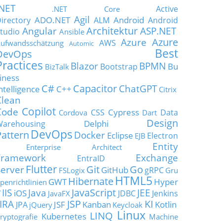
.NET
Active
.NET Core
Agil
ADO.NET
Android
irectory
ALM
Android
Architektur
Angular
ASP.NET
tudio
Ansible
Azure
Azure
AWS
ufwandsschätzung
Automic
Best
DevOps
Practices
Blazor
BPMN
Bu
Bootstrap
BizTalk
iness
C#
Capacitor
ChatGPT
ntelligence
C++
Citrix
Clean
Copilot
Code
Cypress
CSS
Data
Cordova
Dart
Design
Delphi
Warehousing
DevOps
Pattern
Docker
Eclipse
Electron
EJB
Entity
Enterprise Architect
Framework
Exchange
EntraID
Flutter
Git
Go
Server
GitHub
gRPC
FSLogix
Gru
HTML5
Hibernate
GWT
Hyper
penrichtlinien
JavaScript
IIS
Java
JEE
V
iOS
JDBC
Jenkins
JavaFX
JSP
KI
JIRA
JSF
Kanban
Kotlin
JPA
jQuery
Keycloak
Linux
LINQ
Kubernetes
ryptografie
Machine