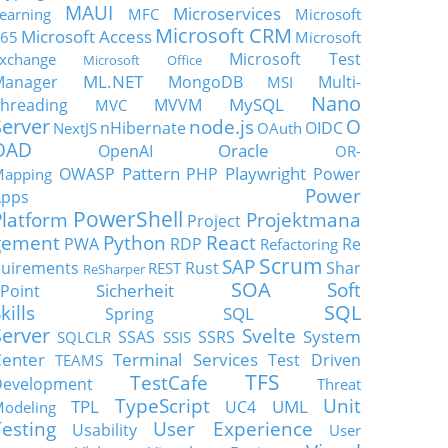
MAUI
Microservices
earning
MFC
Microsoft
Microsoft CRM
Microsoft Access
65
Microsoft
Microsoft Test
xchange
Microsoft Office
ML.NET
Manager
MongoDB
Multi-
MSI
Nano
MySQL
hreading
MVVM
MVC
Server
node.js
O
nHibernate
OIDC
NextJS
OAuth
OAD
Oracle
OpenAI
OR-
Pattern
Playwright
OWASP
PHP
Power
apping
Power
Apps
PowerShell
Platform
Projektmana
Project
gement
Python
React
PWA
RDP
Re
Refactoring
Scrum
SAP
uirements
Rust
Shar
REST
ReSharper
SOA
Soft
Sicherheit
Point
SQL
kills
SQL
Spring
Server
Svelte
System
SSAS
SSRS
SQLCLR
SSIS
enter
Terminal Services
Test Driven
TEAMS
TFS
TestCafe
Development
Threat
TypeScript
Unit
TPL
UML
UC4
odeling
Testing
User Experience
Usability
User