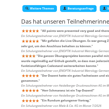
Weitere Themen
Beratungsanfrage
S
Das hat unseren
Teilnehmerinn
"
All points were presented very good and there
Ein Schulungsteilnehmer von JENOPTIK Industrial Metrology Germ
"
Mir gefielen die Live-Übungen. Es war genug 
sehr gut, um den Anschluss behalten zu können.
"
Ein Schulungsteilnehmer von JENOPTIK Industrial Metrology Germ
"
Die ganzen Übungsprojekte konnten parallel mi
wurde regelmäßig auf Github gestellt, so dass man jederzei
funktionsfähigen Codestand weiterarbeiten konnte.
"
Ein Schulungsteilnehmer von JENOPTIK Industrial Metrology Germ
"
Der Dozent hatte ein gutes Fachwissen und ei
genommen.
"
Ein Schulungsteilnehmer von Heidelberger Druckmaschinen AG im 
"
Herr Schmaranz ist ein Top-Dozent!
"
Ein Schulungsteilnehmer von Heidelberger Druckmaschinen AG im 
"
Ein Rundum gelungener Vortrag.
"
Ein Schulungsteilnehmer von Miele & Cie. KG im Monat 7/2026