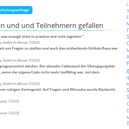
L
chulungsanfrage
3
E
en und und Teilnehmern
gefallen
T
 was enough time to practice and code together.
"
any GmbH im Monat 7/2026
Zeit um Fragen zu stellen und auch das mitlaufende GitHub-Repo war
M
any GmbH im Monat 7/2026
tprogrammiert werden. Der aktuelle Codestand der Übungsprojekte
t, wenn der eigene Code nicht mehr lauffähig war, mit dem
q
e
any GmbH im Monat 7/2026
S
nen ruhigen Vortragsstil. Auf Fragen und Wünsche wurde Rücksicht
Monat 7/2026
C
Monat 7/2026
M